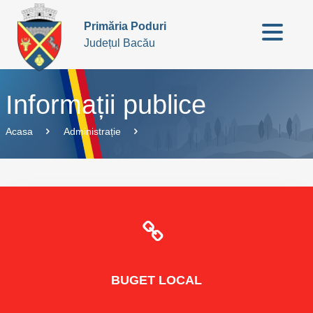
Primăria Poduri
Județul Bacău
Informații publice
Acasa
Administrație
BUGET
LOCAL