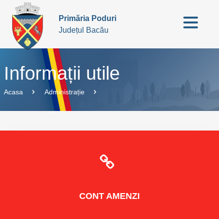
Primăria Poduri
Județul Bacău
Informații utile
Acasa
Administrație
CONT
AMENZI